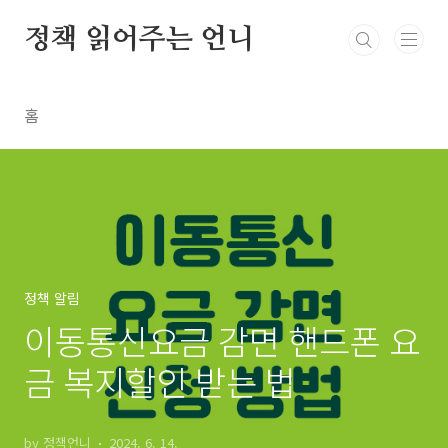
본문 바로가기
정책 읽어주는 언니
홈
정책 알림
이동통신요금 감면 핸드폰 요
금 복지할인 받는 법
by 정책언니
2024. 6. 14.