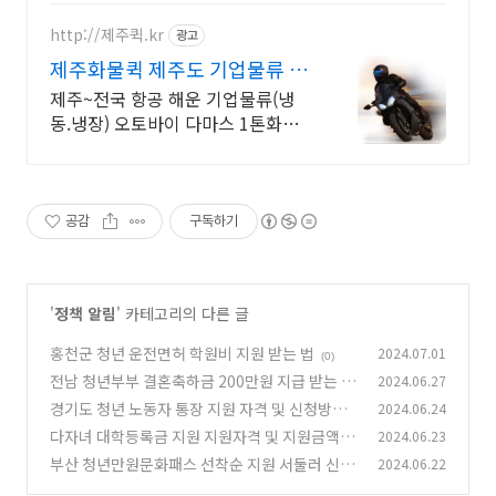
http://제주퀵.kr
광고
제주화물퀵 제주도 기업물류 배
송 전문
제주~전국 항공 해운 기업물류(냉
동.냉장) 오토바이 다마스 1톤화물
~25톤 이사
공감
구독하기
'
정책 알림
' 카테고리의 다른 글
홍천군 청년 운전면허 학원비 지원 받는 법
2024.07.01
(0)
전남 청년부부 결혼축하금 200만원 지급 받는 법
2024.06.27
경기도 청년 노동자 통장 지원 자격 및 신청방법
2024.06.24
(0)
총정리
다자녀 대학등록금 지원 지원자격 및 지원금액
2024.06.23
(0)
부산 청년만원문화패스 선착순 지원 서둘러 신청
2024.06.22
(0)
하세요!
(0)