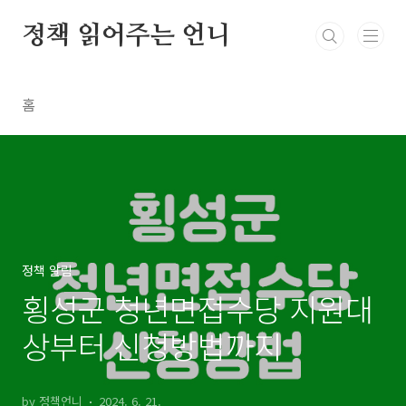
본문 바로가기
정책 읽어주는 언니
홈
정책 알림
횡성군 청년면접수당 지원대
상부터 신청방법까지
by 정책언니
2024. 6. 21.