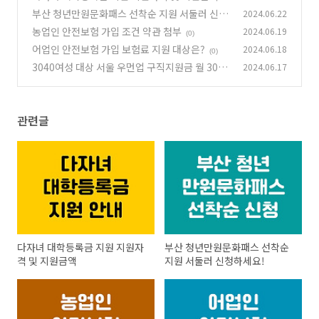
부산 청년만원문화패스 선착순 지원 서둘러 신청
2024.06.22
(0)
하세요!
농업인 안전보험 가입 조건 약관 첨부
2024.06.19
(0)
(0)
어업인 안전보험 가입 보험료 지원 대상은?
2024.06.18
(0)
3040여성 대상 서울 우먼업 구직지원금 월 30만
2024.06.17
원 지급
(0)
관련글
다자녀 대학등록금 지원 지원자
부산 청년만원문화패스 선착순
격 및 지원금액
지원 서둘러 신청하세요!