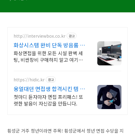
http://interviewbox.co.kr
광고
화상시스템 완비 단독 방음룸 인
터뷰박스
화상면접을 위한 모든 시설 완벽 세
팅, 비싼장비 구매하지 말고 여기서
면접보세요
https://hidic.kr
광고
웅얼대던 면접생 합격시킨 템 면
접 합격 필수템
첫마디 듣자마자 면접 프리패스! 또
렷한 발음이 자신감을 만듭니다.
횡성군 거주 청년이라면 주목! 횡성군에서 청년 면접 수당을 지