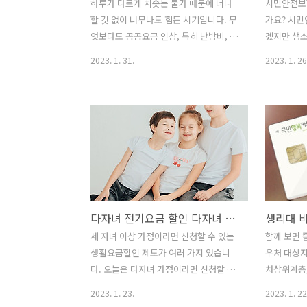
하루가 다르게 치솟는 물가 때문에 너나
시민안전보
할 것 없이 너무나도 힘든 시기입니다. 무
가요? 시민
엇보다도 공공요금 인상, 특히 난방비, 도
겠지만 생소
시가스 요금 인상으로 인해 어려움이 많
각됩니다. 
2023. 1. 31.
2023. 1. 26
은데요. 취약계층의 경우 에너지바우처나
명, 신체 
도시가스 경감신청을 통해 요금 혜택을
율적으로 
보실 수 있습니다. 도시가스 경감신청 대
게 들어서는
상은 누구이고, 혜택 받기 위해서 어떻게
전보험이 무
신청해야 하는지 알아보도록 하겠습니다.
있는지, 
도시가스 경감신청 대상자 대상 지원기준
어떤 곳이
장애인 ‘장애인복지법’에서 정한 장애정
다. 시민
도가 심한 장애인 국가유공자 ‘국가유공
란 재난이나
자 등 예우 및 지원에 관한 법률’ 및 ‘5.18
신체 피해
다자녀 전기요금 할인 다자녀 가구라면 신청하세요!
민주유공자 예우에 관한 법률에서 정한
으로 보험사
1~3급 상이자 독립유공자 ‘독립유공자 예
제도입니다.
세 자녀 이상 가정이라면 신청할 수 있는
함께 보면 
우에 관한 법률’에 의한 독립유공자 또는
제사가 운
생활요금할인 제도가 여러 가지 있습니
우처 대상자
수급자 생계/의료, 주거급여, 교육급여 수
지자체에서 
다. 오늘은 다자녀 가정이라면 신청할 수
차상위계층,
급자 ‘국민기초생활보장법’에서 ..
치 못한 사
있는 전기요금 할인에 대하여 자세히 알
여성청소년
2023. 1. 23.
2023. 1. 22
일상으로 복
아보도록 하겠습니다. 전기요금 할인 누
바우처, 생