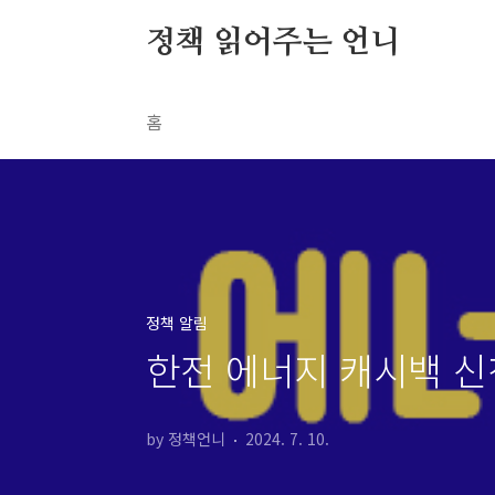
본문 바로가기
정책 읽어주는 언니
홈
정책 알림
한전 에너지 캐시백 
by 정책언니
2024. 7. 10.